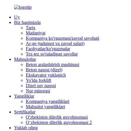
Uy
Biz haqimizda
Tarix
Madaniyat
Kompaniya ko'rgazmasi/zavod sayohati
Ar-ge (tadqiqot va zavod safari)
Faoliyatlar/ko'rgazmalar
Tez-tez so'raladigan savollar
Mahsulotlar
Beton aralashtirish mashinasi
Beton nasosi (dizel)
Ekskavator yuklagich
Yo'lda forklift
Dizel suv nasosi
Nur minorasi
Yangiliklar
Kompaniya yangiliklari
Mahsulot yangiliklari
Sertifikatlar
O'zbekiston dilerlik guvohnomasi
O‘zbekiston dilerlik guvohnomasi 2
Yuklab oling