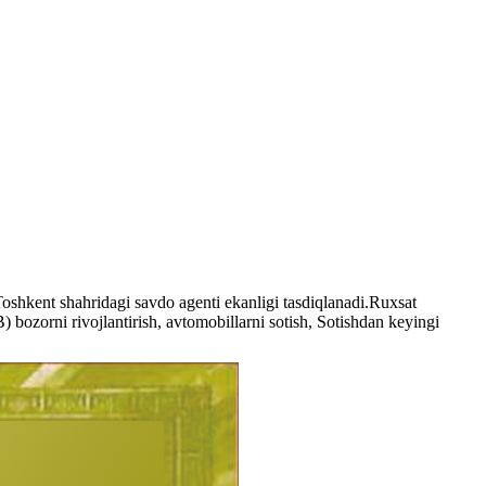
nt shahridagi savdo agenti ekanligi tasdiqlanadi.Ruxsat
ozorni rivojlantirish, avtomobillarni sotish, Sotishdan keyingi