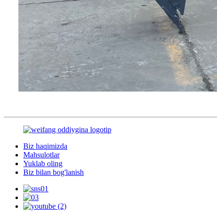
Biz haqimizda
Mahsulotlar
Yuklab oling
Biz bilan bog'lanish