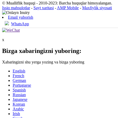
© Mualliflik huquqi - 2010-2023: Barcha huquqlar himoyalangan.
Issiq mahsulotlar
-
Sayt xaritasi
-
AMP Mobile
-
Maxfiylik siyosati
Email yuborish
WhatsApp
x
Bizga xabaringizni yuboring:
Xabaringizni shu yerga yozing va bizga yuboring
English
French
German
Portuguese
Spanish
Russian
Japanese
Korean
Arabic
Irish