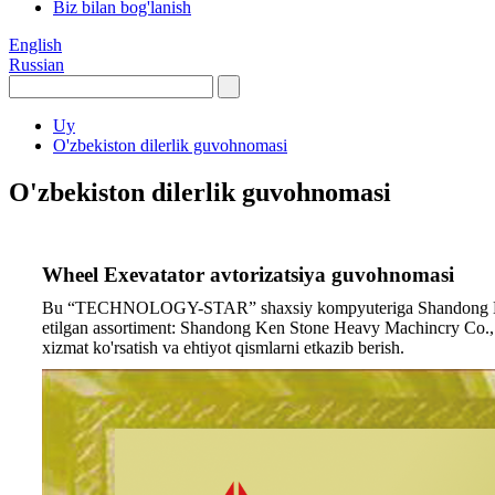
Biz bilan bog'lanish
English
Russian
Uy
O'zbekiston dilerlik guvohnomasi
O'zbekiston dilerlik guvohnomasi
Wheel Exevatator avtorizatsiya guvohnomasi
Bu “TECHNOLOGY-STAR” shaxsiy kompyuteriga Shandong Ken Sto
etilgan assortiment: Shandong Ken Stone Heavy Machincry Co., L
xizmat ko'rsatish va ehtiyot qismlarni etkazib berish.