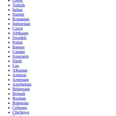
Greek
Turkish
Italian
Danish
Romanian
Indonesian
Czech
Afrikaans
Swedish
Polish
Basque
Catalan
Esperanto
Hindi
Lao
Albanian
Amharic
Armenian
Azerbaijani
Belarusian
Bengali
Bosnian
Bulgarian
Cebuano
Chichewa